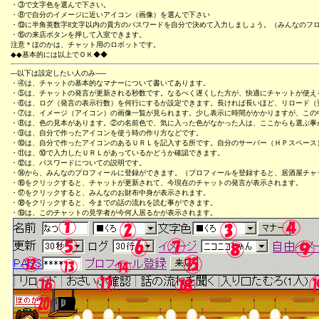
・③で文字色を選んで下さい。
・⑧で自分のイメージに近いアイコン（画像）を選んで下さい
・⑬に半角英数字8文字以内の貴方のパスワードを自分で決めて入力しましょう。（みんなのフ
・⑮の来店ボタンを押して入室できます。
注意＊ほのかは、チャット用のロボットです。
◆◆基本的には以上でＯＫ◆◆
---以下は設定したい人のみ-----
・④は、チャットの基本的なマナーについて書いてあります。
・⑤は、チャットの発言が更新される秒数です。なるべく遅くした方が、快適にチャットが使え
・⑥は、ログ（発言の表示行数）を何行にするか設定できます。長ければ長いほど、リロード（
・⑦は、イメージ（アイコン）の画像一覧が見られます。少し表示に時間がかかりますが、この
・⑧は、色の見本があります。②の名前色で、気に入った色がなかった人は、ここからも選ぶ事が
・⑨は、自分で作ったアイコンを使う時の作り方などです。
・⑩は、自分で作ったアイコンのあるＵＲＬを記入する所です。自分のサーバー（ＨＰスペース
・⑪は、⑩で入力したＵＲＬがあっているかどうか確認できます。
・⑫は、パスワードについての説明です。
・⑭から、みんなのプロフィールに登録ができます。（プロフィールを登録すると、居酒屋チャ
・⑯をクリックすると、チャットが更新されて、今現在のチャットの発言が表示されます。
・⑰をクリックすると、みんなのお財布中身が表示されます。
・⑱をクリックすると、今までの話の流れを読む事ができます。
・⑲は、このチャットの見学者が今何人居るかが表示されます。