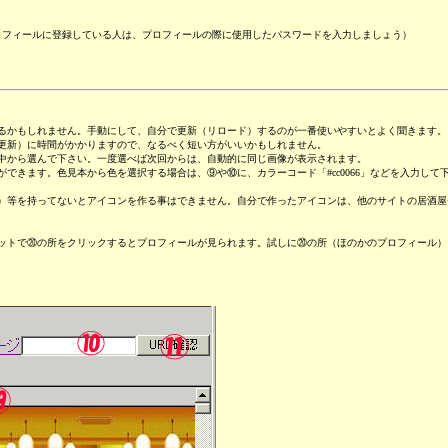
ロフィールに登録している人は、プロフィールの際に使用したパスワードを入力しましょう）
るかもしれません。手動にして、自分で更新（リロード）するのが一番使いやすいとよく聞きます。
更新）に時間がかかりますので、なるべく短い方がいいかもしれません。
中から選んで下さい。一度選べば次回からは、自動的に同じ画像が表示されます。
できます。色見本から色を選択する場合は、⑨や⑩に、カラーコード「#cc0066」などを入力し
）等を持ってないとアイコンを作る事はできません。自分で作ったアイコンは、他のサイトの居酒屋
ットで⑳の所をクリックするとプロフィールが見られます。試しに⑳の所（ほのかのプロフィール）