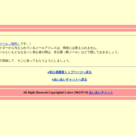
メール（無料）
です。）
イダーから与えられているメールアドレスは、簡単には変えられません。
ールといえどもなるべく初心者の間は、非公開（匿メール）などで隠しておきましょう。
。
で登録して、そこに送ってもらうようにしましょう。
●初心者講座トップページへ戻る
●あいあいチャットへ戻る
All Right Reserved.Copyright(C) since 2002/07/20
あいあいチャット